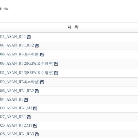
제 목
011_ASAN_RT-1
007_ASAN_RT-1,RT-2
0906_ASAN_RT-3(누락분)
0903_ASAN_RT-2(REPAIR 수정분)
0831_ASAN_RT-3(REPAIR 수정분)
0829_ASAN_RT-4(누락분)
006_ASAN_RT-1,RT-2
1004_ASAN_RT
930_ASAN_RT-1,MT
927_ASAN_RT-1
926_ASAN_RT-2,MT
926_ASAN_RT-1,RT-3